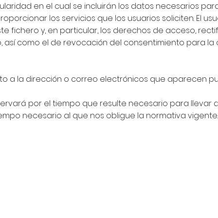
itularidad en el cual se incluirán los datos necesarios p
roporcionar los servicios que los usuarios soliciten. El 
e fichero y, en particular, los derechos de acceso, rect
no, así como el de revocación del consentimiento para la 
crito a la dirección o correo electrónicos que aparecen p
ervará por el tiempo que resulte necesario para llevar 
tiempo necesario al que nos obligue la normativa vigente.​
RETOURNER
© 2021 Piqueras & Borisova