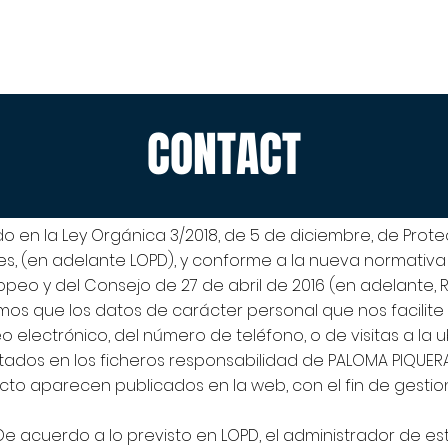
DÉBUT
ESPACE CONSULTATION
DOMAINE JURIDIQUE
CONTACT
o en la Ley Orgánica 3/2018, de 5 de diciembre, de Prot
les, (en adelante LOPD), y conforme a la nueva normativ
ropeo y del Consejo de 27 de abril de 2016 (en adelante
amos que los datos de carácter personal que nos facilite
o electrónico, del número de teléfono, o de visitas a la 
atados en los ficheros responsabilidad de PALOMA PIQU
to aparecen publicados en la web, con el fin de gestion
 De acuerdo a lo previsto en LOPD, el administrador de es