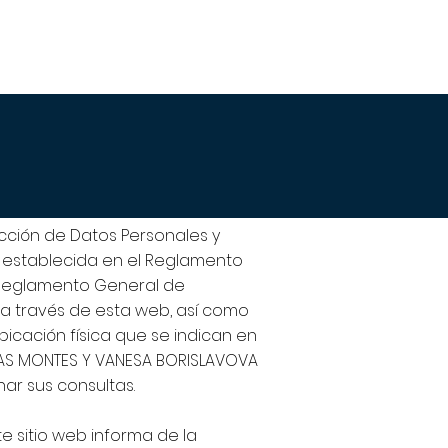
L´ÉQUIPE
CONTACT
BLOG
ección de Datos Personales y
a establecida en el Reglamento
, Reglamento General de
 a través de esta web, así como
ubicación física que se indican en
ERAS MONTES Y VANESA BORISLAVOVA
ar sus consultas.
te sitio web informa de la